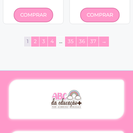
COMPRAR
COMPRAR
1
2
3
4
…
35
36
37
→