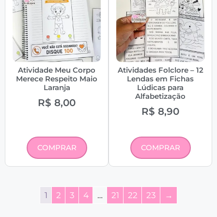
Atividade Meu Corpo
Atividades Folclore – 12
Merece Respeito Maio
Lendas em Fichas
Laranja
Lúdicas para
Alfabetização
R$
8,00
R$
8,90
COMPRAR
COMPRAR
1
2
3
4
…
21
22
23
→