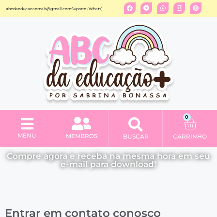
abcdaeducacaomais@gmail.com
Suporte (Whats)
0
MENU
MEMBROS
BUSCAR
CARRINHO
Minha conta
Compre agora e receba na mesma hora em seu
e-mail para download!
Entrar em contato conosco