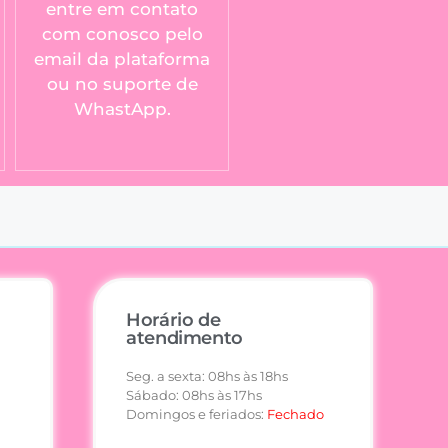
entre em contato
com conosco pelo
email da plataforma
ou no suporte de
WhastApp.
Horário de
atendimento
Seg. a sexta: 08hs às 18hs
Sábado: 08hs às 17hs
Domingos e feriados:
Fechado