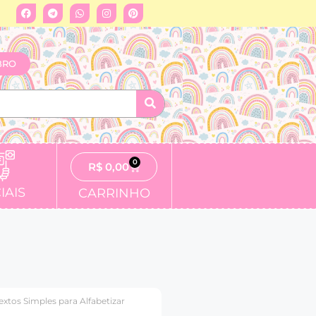
BRO
0
R$
0,00
IAIS
CARRINHO
extos Simples para Alfabetizar