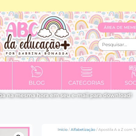
ÁREA DE MEM
BLOG
CATEGORIAS
SOC
ba na mesma hora em seu e-mail para download!
Início
/
Alfabetização
/ Apostila A a Z com T