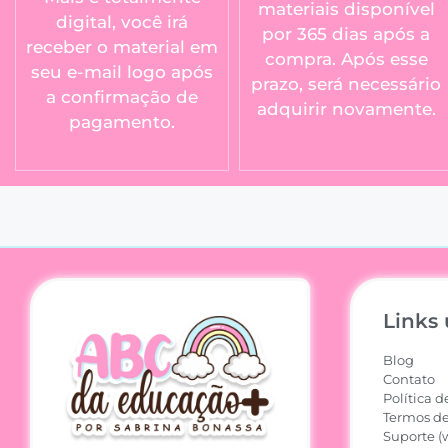
materiais disponível
digital, você irá
por 365 dias após a
receber o material em
compra. Após esse
seu e-mail logo após
prazo, será necessário
a confirmação de
adquirir novamente.
pagamento.
Links 
Blog
Contato
Política d
Termos de
Suporte (