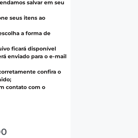
endamos salvar em seu
one seus itens ao
escolha a forma de
uivo ficará disponível
á enviado para o e-mail
corretamente confira o
ido;
em contato com o
00