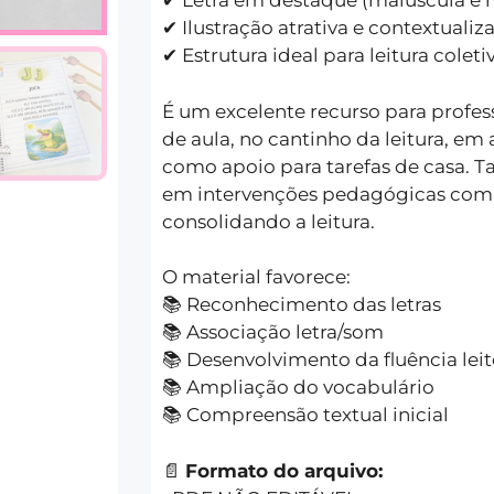
✔ Letra em destaque (maiúscula e 
✔ Ilustração atrativa e contextualiz
✔ Estrutura ideal para leitura coleti
É um excelente recurso para profes
de aula, no cantinho da leitura, em
como apoio para tarefas de casa.
em intervenções pedagógicas com 
consolidando a leitura.
O material favorece:
📚 Reconhecimento das letras
📚 Associação letra/som
📚 Desenvolvimento da fluência leit
📚 Ampliação do vocabulário
📚 Compreensão textual inicial
📄
Formato do arquivo: