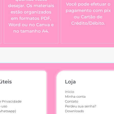
Você pode efetuar o
desejar. Os materiais
pagamento com pix
estão organizados
ou Cartão de
em formatos PDF,
Crédito/Débito.
Word ou no Canva e
no tamanho A4.
úteis
Loja
Início
Minha conta
e Privacidade
Contato
 uso
Perdeu sua senha?
whatsapp)
Downloads