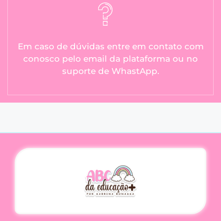
Em caso de dúvidas entre em contato com
conosco pelo email da plataforma ou no
suporte de WhastApp.