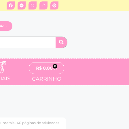
BRO
0
R$
0,00
IAIS
CARRINHO
umerais- 40 páginas de atividades