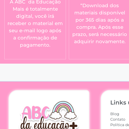
A ABC da Educação
“Download dos
Mais é totalmente
materiais disponível
digital, você irá
por 365 dias após a
receber o material em
compra. Após esse
seu e-mail logo após
prazo, será necessário
a confirmação de
adquirir novamente.
pagamento.
Links 
Blog
Contato
Política d