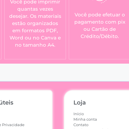
Você pode imprimir
quantas vezes
Você pode efetuar o
desejar. Os materiais
pagamento com pix
estão organizados
ou Cartão de
em formatos PDF,
Crédito/Débito.
Word ou no Canva e
no tamanho A4.
úteis
Loja
Início
Minha conta
e Privacidade
Contato