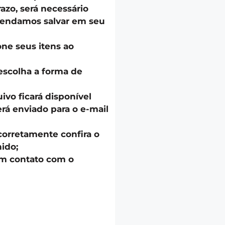
azo, será necessário
endamos salvar em seu
one seus itens ao
escolha a forma de
uivo ficará disponível
á enviado para o e-mail
corretamente confira o
ido;
em contato com o