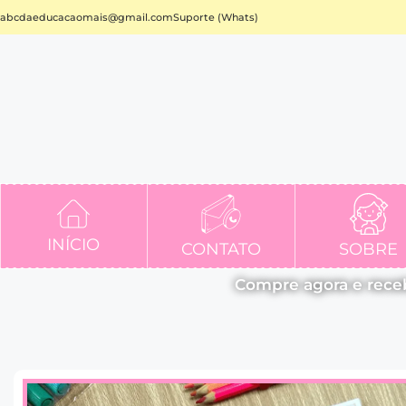
abcdaeducacaomais@gmail.com
Suporte (Whats)
INÍCIO
CONTATO
SOBRE
Compre agora e rece