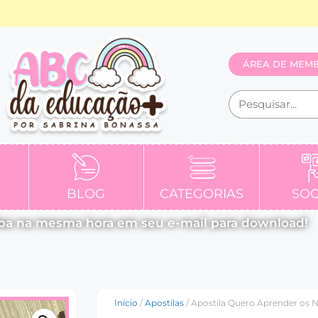
ÁREA DE MEM
BLOG
CATEGORIAS
SOC
ba na mesma hora em seu e-mail para download!
Início
/
Apostilas
/ Apostila Quero Aprender os N