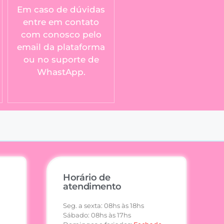
Em caso de dúvidas
entre em contato
com conosco pelo
email da plataforma
ou no suporte de
WhastApp.
Horário de
atendimento
Seg. a sexta: 08hs às 18hs
Sábado: 08hs às 17hs