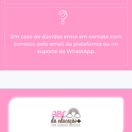
Em caso de dúvidas entre em contato com
conosco pelo email da plataforma ou no
suporte de WhastApp.