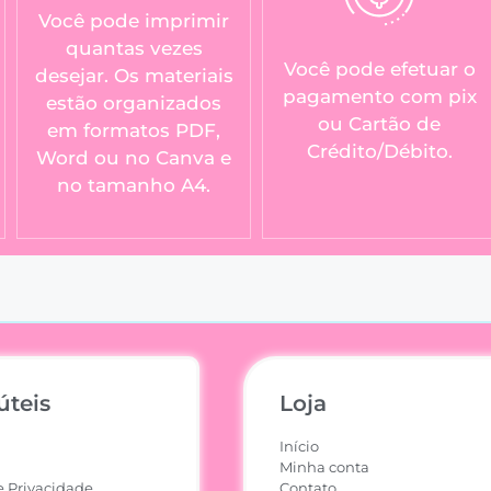
Você pode imprimir
quantas vezes
Você pode efetuar o
desejar. Os materiais
pagamento com pix
estão organizados
ou Cartão de
em formatos PDF,
Crédito/Débito.
Word ou no Canva e
no tamanho A4.
úteis
Loja
Início
Minha conta
e Privacidade
Contato