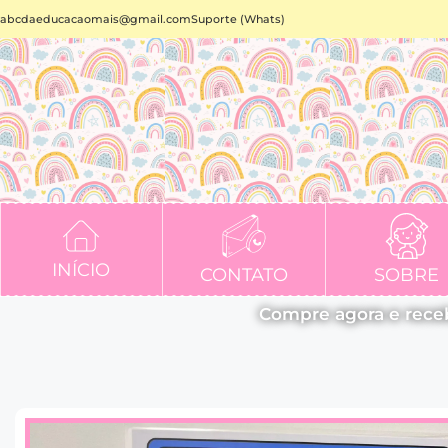
abcdaeducacaomais@gmail.com
Suporte (Whats)
INÍCIO
CONTATO
SOBRE
Compre agora e rece