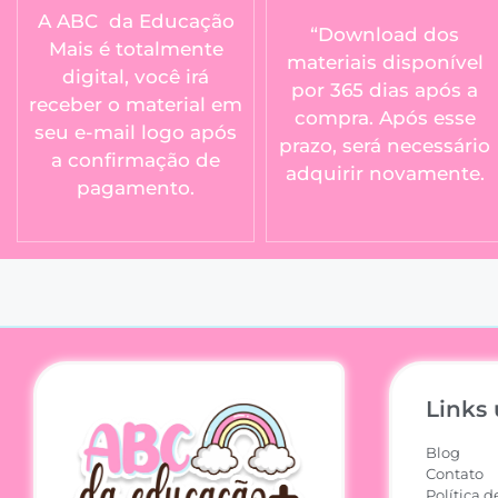
A ABC da Educação
“Download dos
Mais é totalmente
materiais disponível
digital, você irá
por 365 dias após a
receber o material em
compra. Após esse
seu e-mail logo após
prazo, será necessário
a confirmação de
adquirir novamente.
pagamento.
Links 
Blog
Contato
Política d