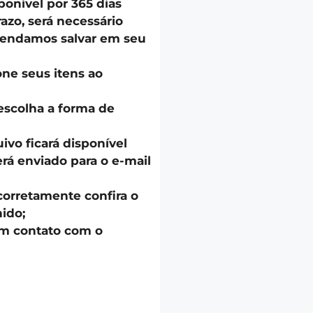
onível por 365 dias
azo, será necessário
endamos salvar em seu
one seus itens ao
escolha a forma de
uivo ficará disponível
á enviado para o e-mail
corretamente confira o
ido;
em contato com o