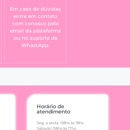
Em caso de dúvidas
entre em contato
com conosco pelo
email da plataforma
ou no suporte de
WhastApp.
Horário de
atendimento
Seg. a sexta: 08hs às 18hs
Sábado: 08hs às 17hs