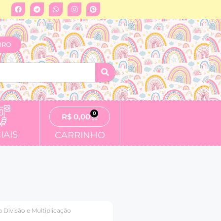
BRO
0
R$
0,00
IAIS
CARRINHO
 Divisão e Multiplicação