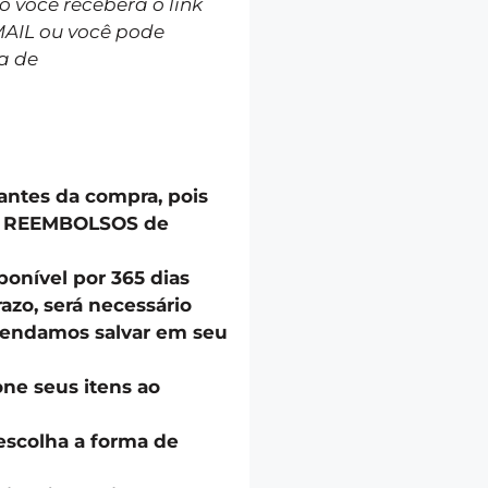
você receberá o link
MAIL ou você pode
a de
 antes da compra, pois
u REEMBOLSOS de
onível por 365 dias
azo, será necessário
endamos salvar em seu
one seus itens ao
escolha a forma de