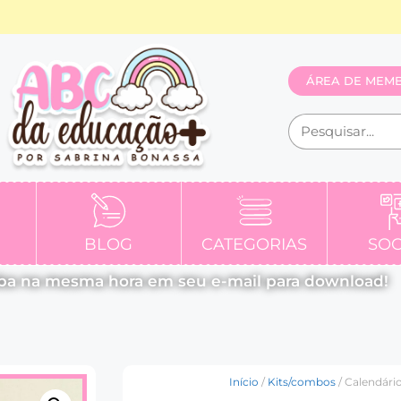
ÁREA DE MEM
BLOG
CATEGORIAS
SOC
ba na mesma hora em seu e-mail para download!
Início
/
Kits/combos
/ Calendário