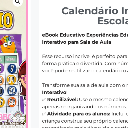
Calendário I
Escol
eBook Educativo Experiências Ed
Interativo para Sala de Aula
Esse recurso incrível é perfeito par
forma prática e divertida. Com núm
você pode reutilizar o calendário o 
Transforme sua sala de aula com o
Interativo
!
✅
Reutilizável:
Use o mesmo calendá
apenas reorganizando os números.
✅
Atividade para os alunos:
Inclui
criança construa seu próprio calen
aprendizado mais divertido e partic