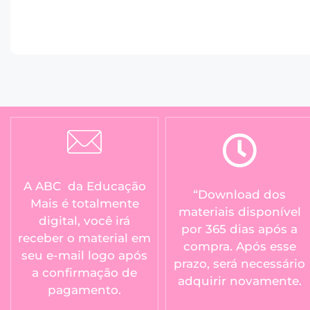
A ABC da Educação
“Download dos
Mais é totalmente
materiais disponível
digital, você irá
por 365 dias após a
receber o material em
compra. Após esse
seu e-mail logo após
prazo, será necessário
a confirmação de
adquirir novamente.
pagamento.