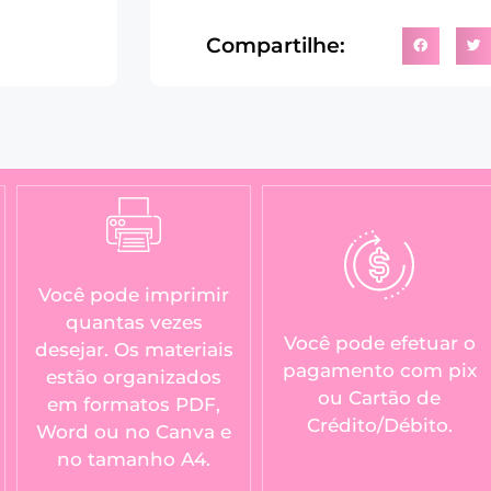
Compartilhe:
Você pode imprimir
quantas vezes
Você pode efetuar o
desejar. Os materiais
pagamento com pix
estão organizados
ou Cartão de
em formatos PDF,
Crédito/Débito.
Word ou no Canva e
no tamanho A4.