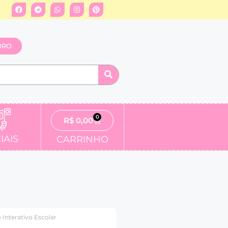
BRO
0
R$
0,00
IAIS
CARRINHO
 Interativo Escolar