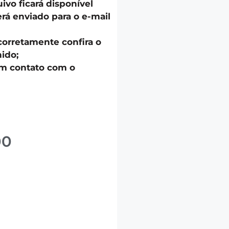
uivo ficará disponível
á enviado para o e-mail
corretamente confira o
ido;
em contato com o
00