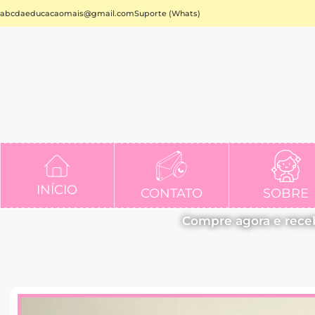
abcdaeducacaomais@gmail.com
Suporte (Whats)
INÍCIO
CONTATO
SOBRE
Compre agora e rece