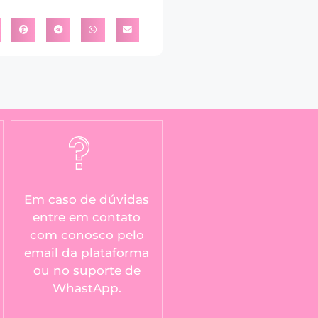
Em caso de dúvidas
entre em contato
com conosco pelo
email da plataforma
ou no suporte de
WhastApp.