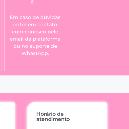
Em caso de dúvidas
entre em contato
com conosco pelo
email da plataforma
ou no suporte de
WhastApp.
Horário de
atendimento