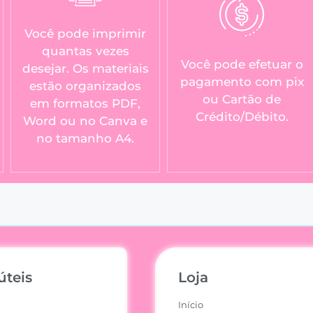
Você pode imprimir
quantas vezes
Você pode efetuar o
desejar. Os materiais
pagamento com pix
estão organizados
ou Cartão de
em formatos PDF,
Crédito/Débito.
Word ou no Canva e
no tamanho A4.
úteis
Loja
Início