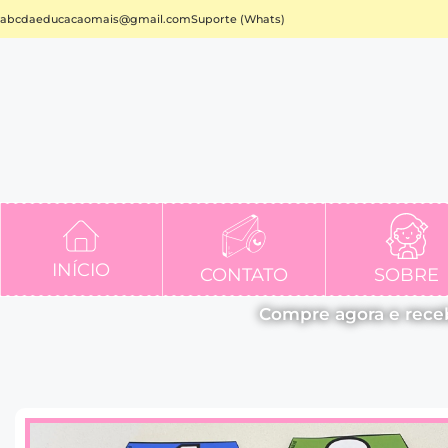
abcdaeducacaomais@gmail.com
Suporte (Whats)
INÍCIO
CONTATO
SOBRE
Compre agora e rece