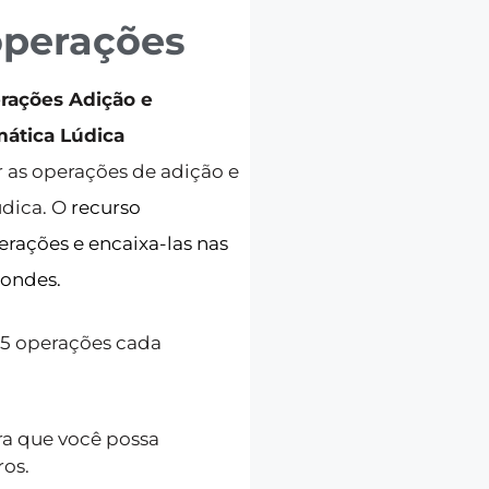
operações
rações Adição e
ática Lúdica
 as operações de adição e
údica. O
recurso
erações e encaixa-las nas
pondes.
 5 operações cada
ra que você possa
ros.