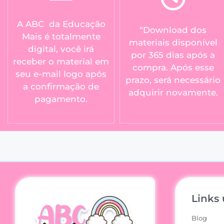
A ABC da Educação
“Download dos
Mais é totalmente
materiais disponível
digital, você irá
por 365 dias após a
receber o material em
compra. Após esse
seu e-mail logo após
prazo, será necessário
a confirmação de
adquirir novamente.
pagamento.
Links 
Blog