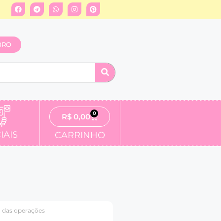
BRO
0
R$
0,00
IAIS
CARRINHO
a das operações