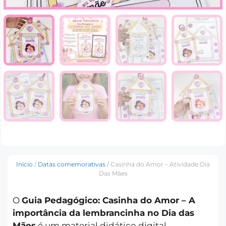
Início
/
Datas comemorativas
/ Casinha do Amor – Atividade Dia
Das Mães
O
Guia Pedagógico: Casinha do Amor – A
importância da lembrancinha no Dia das
Mães
é um material didático digital