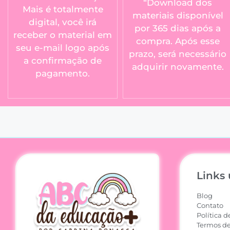
“Download dos
Mais é totalmente
materiais disponível
digital, você irá
por 365 dias após a
receber o material em
compra. Após esse
seu e-mail logo após
prazo, será necessário
a confirmação de
adquirir novamente.
pagamento.
Links 
Blog
Contato
Política d
Termos de