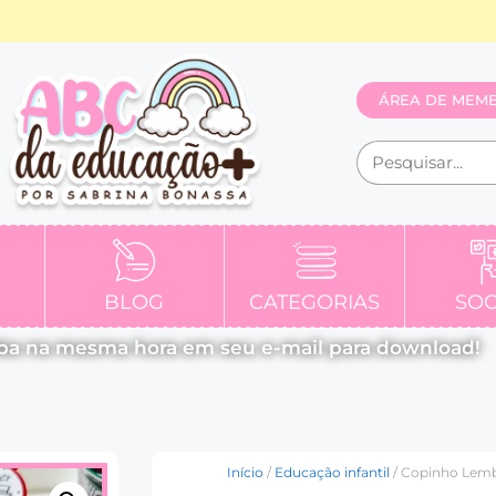
ÁREA DE MEM
BLOG
CATEGORIAS
SOC
ba na mesma hora em seu e-mail para download!
Início
/
Educação infantil
/ Copinho Lembr