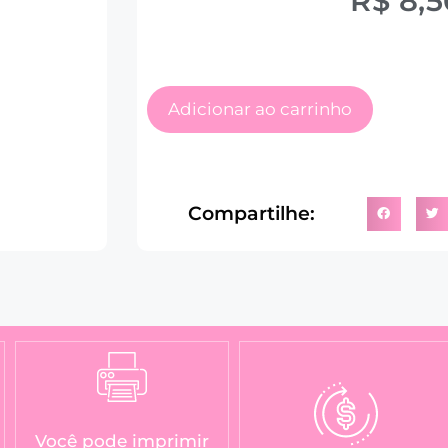
R$
8,5
Adicionar ao carrinho
Compartilhe:
Você pode imprimir