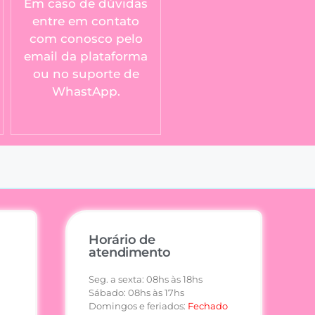
Em caso de dúvidas
entre em contato
com conosco pelo
email da plataforma
ou no suporte de
WhastApp.
Horário de
atendimento
Seg. a sexta: 08hs às 18hs
Sábado: 08hs às 17hs
Domingos e feriados:
Fechado