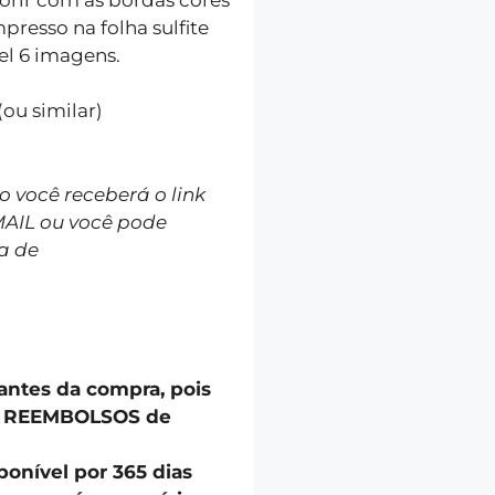
presso na folha sulfite
el 6 imagens.
(ou similar)
você receberá o link
MAIL ou você pode
a de
 antes da compra, pois
u REEMBOLSOS de
onível por 365 dias