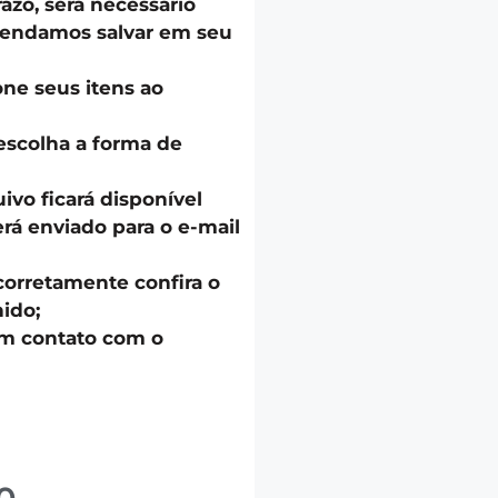
azo, será necessário
endamos salvar em seu
one seus itens ao
escolha a forma de
uivo ficará disponível
á enviado para o e-mail
corretamente confira o
ido;
em contato com o