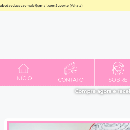
abcdaeducacaomais@gmail.com
Suporte (Whats)
INÍCIO
CONTATO
SOBRE
Compre agora e rece