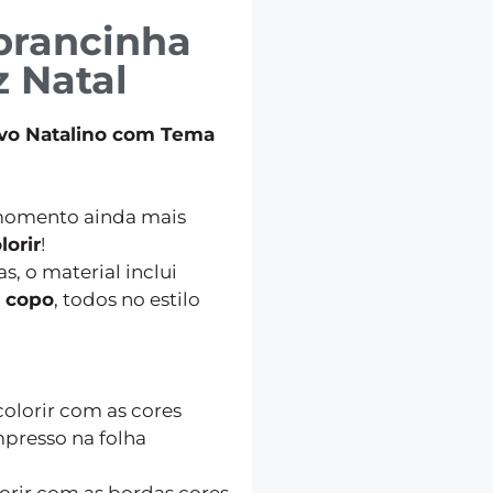
brancinha
z Natal
ivo Natalino com Tema
momento ainda mais
lorir
!
s, o material inclui
a copo
, todos no estilo
olorir com as cores
mpresso na folha
orir com as bordas cores