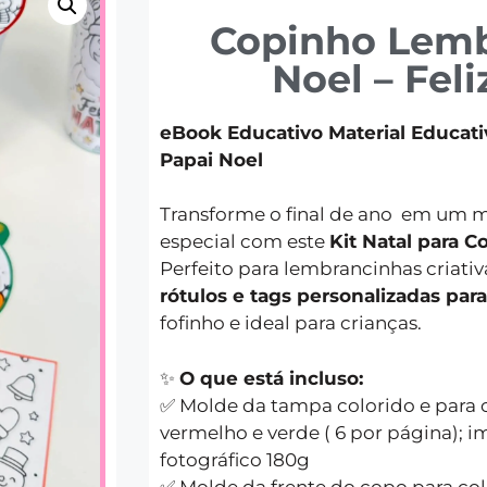
Copinho Lem
Noel – Feli
eBook Educativo Material Educat
Papai Noel
Transforme o final de ano em um 
especial com este
Kit Natal para Co
Perfeito para lembrancinhas criativa
rótulos e tags personalizadas par
fofinho e ideal para crianças.
✨
O que está incluso:
✅ Molde da tampa colorido e para c
vermelho e verde ( 6 por página); i
fotográfico 180g
✅ Molde da frente do copo para col