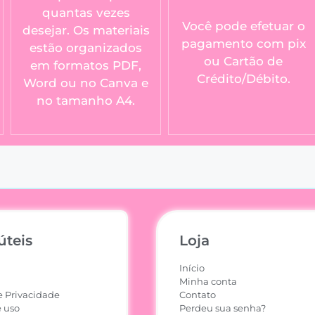
quantas vezes
Você pode efetuar o
desejar. Os materiais
pagamento com pix
estão organizados
ou Cartão de
em formatos PDF,
Crédito/Débito.
Word ou no Canva e
no tamanho A4.
úteis
Loja
Início
Minha conta
e Privacidade
Contato
 uso
Perdeu sua senha?