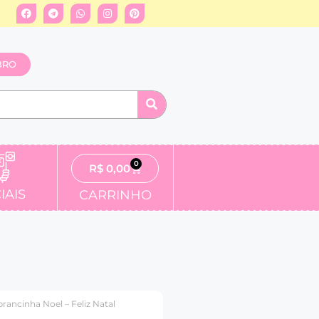
BRO
0
R$
0,00
IAIS
CARRINHO
ancinha Noel – Feliz Natal