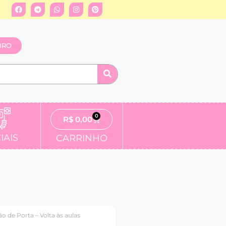
BRO
0
R$
0,00
IAIS
CARRINHO
o de Porta – Volta às aulas