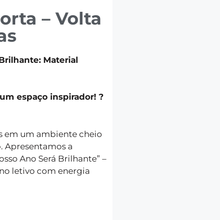
rta – Volta
as
rilhante: Material
um espaço inspirador! ?
os em um ambiente cheio
o. Apresentamos a
sso Ano Será Brilhante” –
no letivo com energia