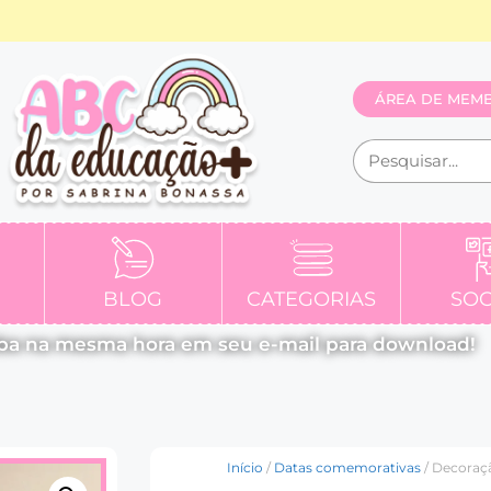
ÁREA DE MEM
BLOG
CATEGORIAS
SOC
ba na mesma hora em seu e-mail para download!
Início
/
Datas comemorativas
/ Decoraçã