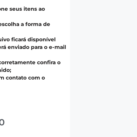
one seus itens ao
escolha a forma de
uivo ficará disponível
á enviado para o e-mail
corretamente confira o
ido;
em contato com o
0