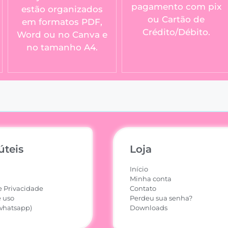
pagamento com pix
estão organizados
ou Cartão de
em formatos PDF,
Crédito/Débito.
Word ou no Canva e
no tamanho A4.
úteis
Loja
Início
Minha conta
e Privacidade
Contato
 uso
Perdeu sua senha?
whatsapp)
Downloads