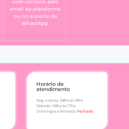
com conosco pelo
email da plataforma
ou no suporte de
WhastApp.
Horário de
atendimento
Seg. a sexta: 08hs às 18hs
Sábado: 08hs às 17hs
Domingos e feriados:
Fechado