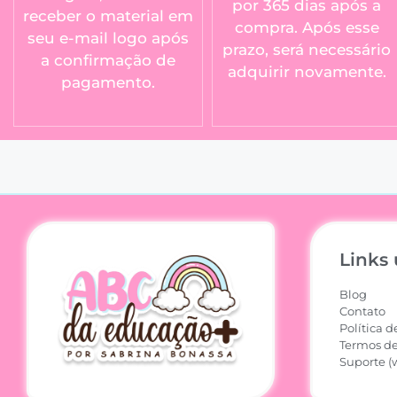
por 365 dias após a
receber o material em
compra. Após esse
seu e-mail logo após
prazo, será necessário
a confirmação de
adquirir novamente.
pagamento.
Links 
Blog
Contato
Política d
Termos de
Suporte (