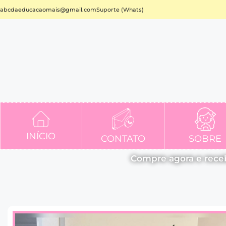
abcdaeducacaomais@gmail.com
Suporte (Whats)
INÍCIO
CONTATO
SOBRE
Compre agora e rece