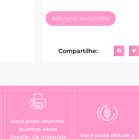
Adicionar ao carrinho
Compartilhe:
Você pode imprimir
quantas vezes
Você pode efetuar o
desejar. Os materiais