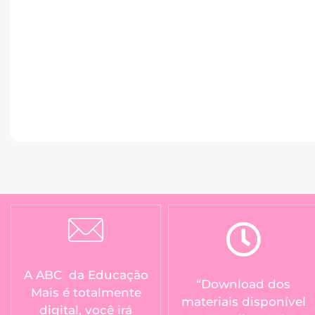
A ABC da Educação
“Download dos
Mais é totalmente
materiais disponível
digital, você irá