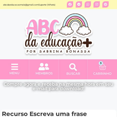
abcdaeducacaomais@gmail.com
Suporte (Whats)
3
MENU
MEMBROS
BUSCAR
CARRINHO
Minha conta
Compre agora e receba na mesma hora em seu
e-mail para download!
Recurso Escreva uma frase