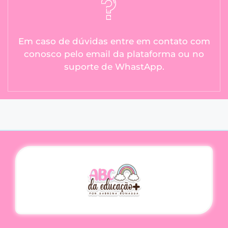
Em caso de dúvidas entre em contato com
conosco pelo email da plataforma ou no
suporte de WhastApp.