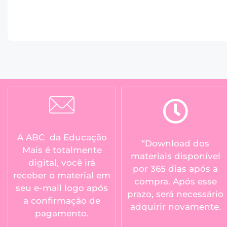
A ABC da Educação
“Download dos
Mais é totalmente
materiais disponível
digital, você irá
por 365 dias após a
receber o material em
compra. Após esse
seu e-mail logo após
prazo, será necessário
a confirmação de
adquirir novamente.
pagamento.