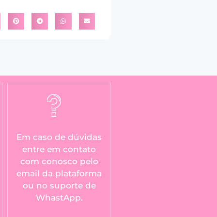
Em caso de dúvidas
entre em contato
com conosco pelo
email da plataforma
ou no suporte de
WhastApp.