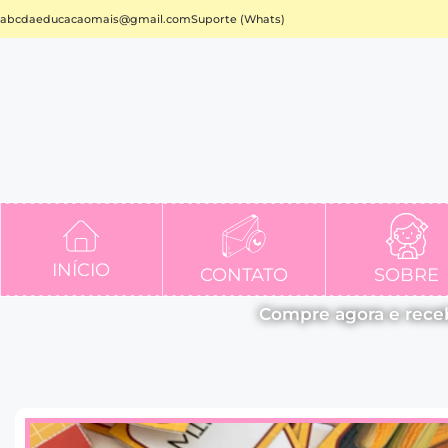
abcdaeducacaomais@gmail.com
Suporte (Whats)
INÍCIO
CONTATO
SOBRE
Compre agora e rece