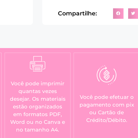
Compartilhe:
Você pode imprimir
quantas vezes
Você pode efetuar o
desejar. Os materiais
pagamento com pix
estão organizados
ou Cartão de
em formatos PDF,
Crédito/Débito.
Word ou no Canva e
no tamanho A4.