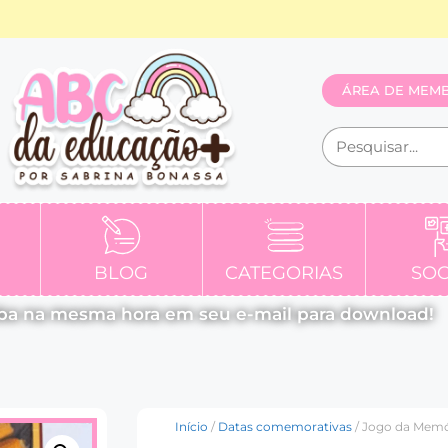
ÁREA DE MEM
BLOG
CATEGORIAS
SOC
ba na mesma hora em seu e-mail para download!
Início
/
Datas comemorativas
/ Jogo da Memó