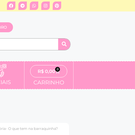
BRO
0
R$
0,00
IAIS
CARRINHO
ria- O que tem na barraquinha?