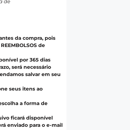
a de
 antes da compra, pois
u REEMBOLSOS de
onível por 365 dias
azo, será necessário
endamos salvar em seu
one seus itens ao
escolha a forma de
uivo ficará disponível
á enviado para o e-mail