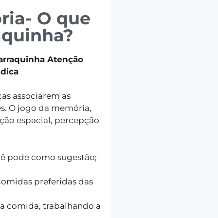
ria- O que
aquinha?
arraquinha Atenção
dica
ças associarem as
s. O jogo da memória,
oção espacial, percepção
ocê pode como sugestão;
comidas preferidas das
ma comida, trabalhando a