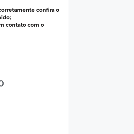
corretamente confira o
ido;
em contato com o
0