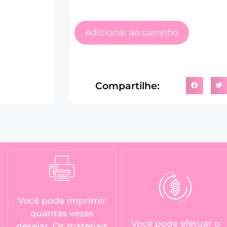
Adicionar ao carrinho
Compartilhe:
Você pode imprimir
quantas vezes
Você pode efetuar o
desejar. Os materiais