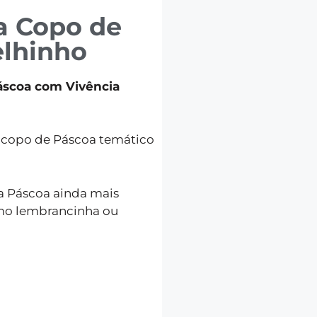
a Copo de
lhinho
áscoa com Vivência
o copo de Páscoa temático
 a Páscoa ainda mais
omo lembrancinha ou