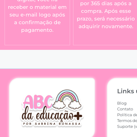
por 365 dias após a
receber o material em
compra. Após esse
seu e-mail logo após
prazo, será necessário
a confirmação de
adquirir novamente.
pagamento.
Links 
Blog
Contato
Política d
Termos de
Suporte (