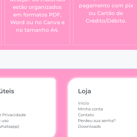
pagamento com pix
estão organizados
ou Cartão de
em formatos PDF,
Crédito/Débito.
Word ou no Canva e
no tamanho A4.
úteis
Loja
Início
Minha conta
e Privacidade
Contato
 uso
Perdeu sua senha?
whatsapp)
Downloads