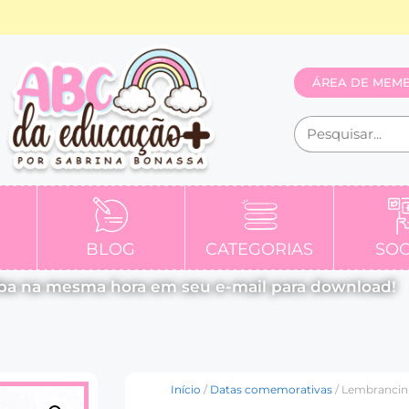
ÁREA DE MEM
BLOG
CATEGORIAS
SOC
ba na mesma hora em seu e-mail para download!
Início
/
Datas comemorativas
/ Lembrancin