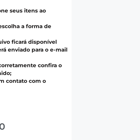
one seus itens ao
escolha a forma de
uivo ficará disponível
á enviado para o e-mail
corretamente confira o
ido;
em contato com o
0