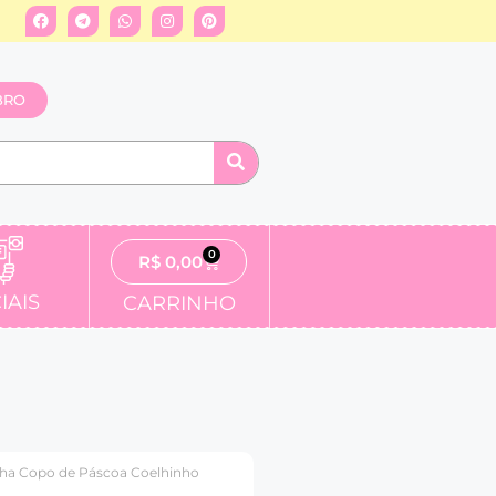
BRO
0
R$
0,00
IAIS
CARRINHO
ha Copo de Páscoa Coelhinho