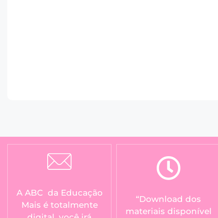
A ABC da Educação
“Download dos
Mais é totalmente
materiais disponível
digital, você irá