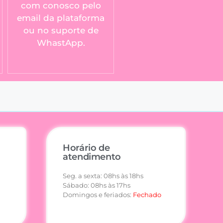
com conosco pelo
email da plataforma
ou no suporte de
WhastApp.
Horário de
atendimento
Seg. a sexta: 08hs às 18hs
Sábado: 08hs às 17hs
Domingos e feriados:
Fechado