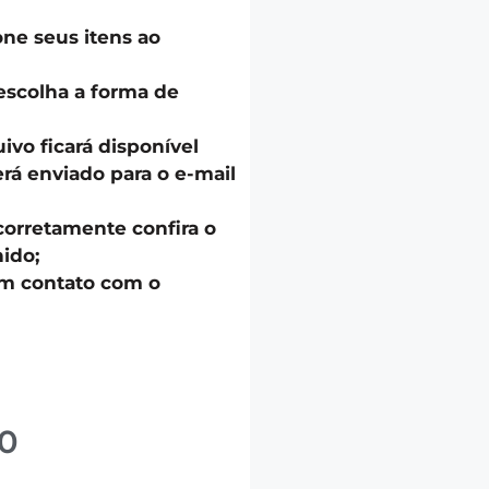
one seus itens ao
escolha a forma de
uivo ficará disponível
á enviado para o e-mail
corretamente confira o
ido;
em contato com o
0