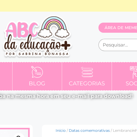
ÁREA DE MEM
BLOG
CATEGORIAS
SOC
ba na mesma hora em seu e-mail para download!
Início
/
Datas comemorativas
/ Lembrancinh