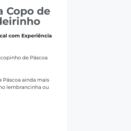
a Copo de
eirinho
cal com Experiência
o copinho de Páscoa
 a Páscoa ainda mais
omo lembrancinha ou