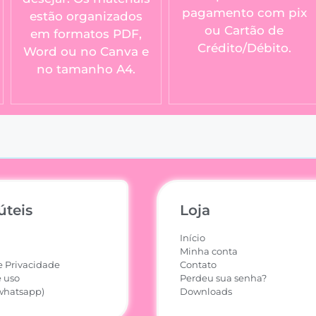
pagamento com pix
estão organizados
ou Cartão de
em formatos PDF,
Crédito/Débito.
Word ou no Canva e
no tamanho A4.
úteis
Loja
Início
Minha conta
e Privacidade
Contato
 uso
Perdeu sua senha?
whatsapp)
Downloads