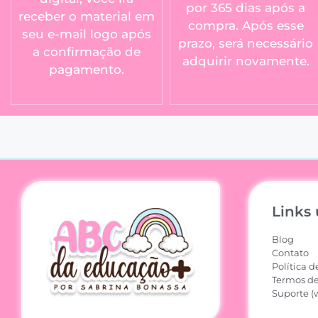
por 365 dias após a
receber o material em
compra. Após esse
seu e-mail logo após
prazo, será necessário
a confirmação de
adquirir novamente.
pagamento.
Links 
Blog
Contato
Política d
Termos de
Suporte (