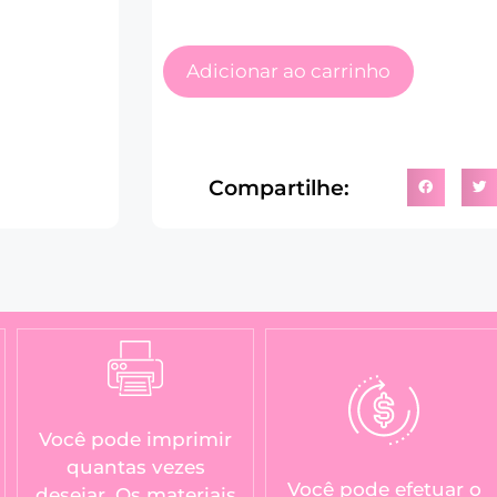
Adicionar ao carrinho
Compartilhe:
Você pode imprimir
quantas vezes
Você pode efetuar o
desejar. Os materiais