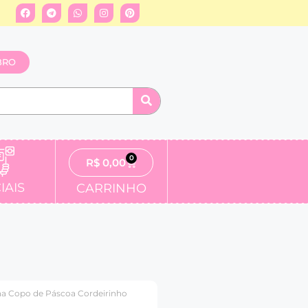
BRO
0
R$
0,00
IAIS
CARRINHO
a Copo de Páscoa Cordeirinho