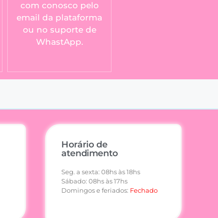
com conosco pelo
email da plataforma
ou no suporte de
WhastApp.
Horário de
atendimento
Seg. a sexta: 08hs às 18hs
Sábado: 08hs às 17hs
Domingos e feriados:
Fechado