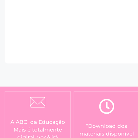
A ABC da Educação
“Download dos
Mais é totalmente
materiais disponível
digital, você irá