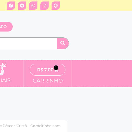
BRO
1
R$
7,00
IAIS
CARRINHO
 Páscoa Cristã – Cordeirinho com