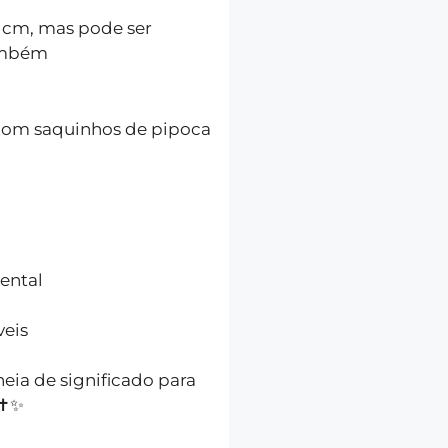
 cm, mas pode ser
ambém
 com saquinhos de pipoca
ental
veis
eia de significado para
✝️✨