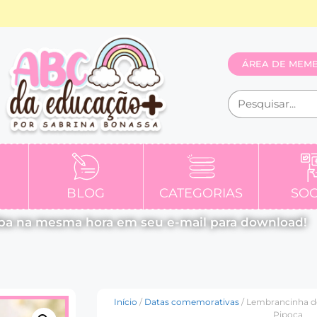
ÁREA DE MEM
BLOG
CATEGORIAS
SOC
ba na mesma hora em seu e-mail para download!
Início
/
Datas comemorativas
/ Lembrancinha de
Pipoca