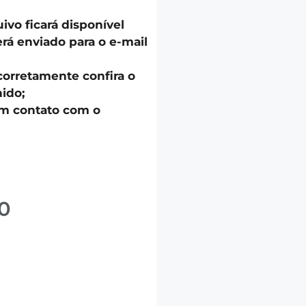
uivo ficará disponível
á enviado para o e-mail
corretamente confira o
ido;
em contato com o
0