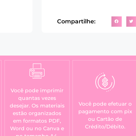
Compartilhe:
Você pode imprimir
quantas vezes
Você pode efetuar o
desejar. Os materiais
pagamento com pix
estão organizados
ou Cartão de
em formatos PDF,
Crédito/Débito.
Word ou no Canva e
no tamanho A4.