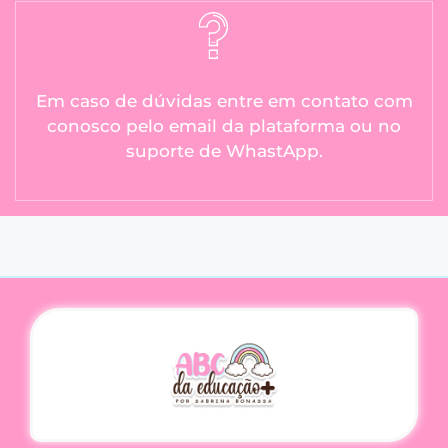
Em caso de dúvidas entre em contato com
conosco pelo email da plataforma ou no
suporte de WhastApp.