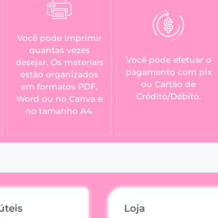
Você pode imprimir
quantas vezes
Você pode efetuar o
desejar. Os materiais
pagamento com pix
estão organizados
ou Cartão de
em formatos PDF,
Crédito/Débito.
Word ou no Canva e
no tamanho A4.
úteis
Loja