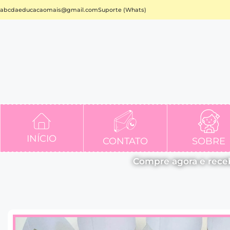
abcdaeducacaomais@gmail.com
Suporte (Whats)
INÍCIO
CONTATO
SOBRE
Compre agora e rece