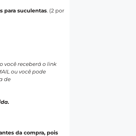
s para suculentas
. (2 por
você receberá o link
MAIL ou você pode
a de
ida.
 antes da compra, pois