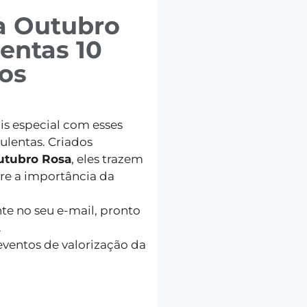
a Outubro
entas 10
os
is especial com esses
culentas. Criados
utubro Rosa
, eles trazem
re a importância da
te no seu e-mail, pronto
.
 eventos de valorização da