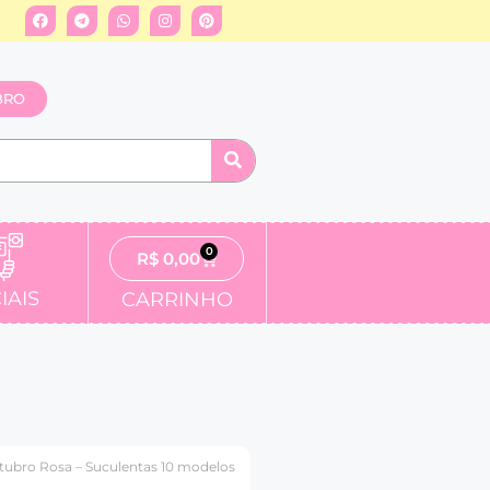
BRO
0
R$
0,00
IAIS
CARRINHO
ubro Rosa – Suculentas 10 modelos