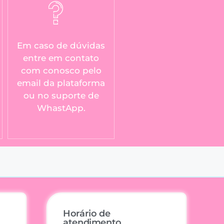
Em caso de dúvidas
entre em contato
com conosco pelo
email da plataforma
ou no suporte de
WhastApp.
Horário de
atendimento