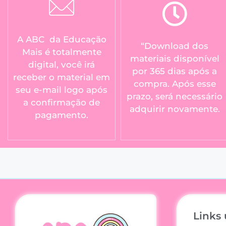
A ABC da Educação
“Download dos
Mais é totalmente
materiais disponível
digital, você irá
por 365 dias após a
receber o material em
compra. Após esse
seu e-mail logo após
prazo, será necessário
a confirmação de
adquirir novamente.
pagamento.
Links 