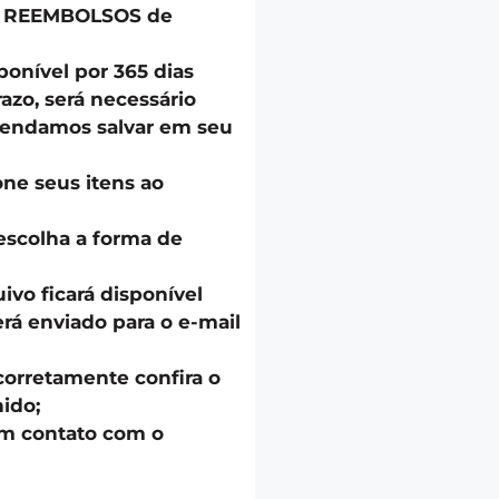
u REEMBOLSOS de
onível por 365 dias
azo, será necessário
endamos salvar em seu
one seus itens ao
escolha a forma de
uivo ficará disponível
á enviado para o e-mail
corretamente confira o
ido;
em contato com o