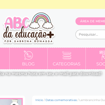
ÁREA DE MEM
BLOG
CATEGORIAS
SOC
ba na mesma hora em seu e-mail para download!
Início
/
Datas comemorativas
/ Lembrancinha Out