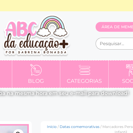
ÁREA DE MEM
BLOG
CATEGORIAS
SOC
ba na mesma hora em seu e-mail para download!
Início
/
Datas comemorativas
/ Marcadores Pers
Infantil