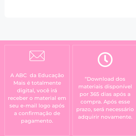
A ABC da Educação
“Download dos
Mais é totalmente
materiais disponível
digital, você irá
por 365 dias após a
receber o material em
compra. Após esse
seu e-mail logo após
prazo, será necessário
a confirmação de
adquirir novamente.
pagamento.