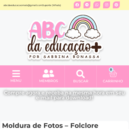
abcdaeducacaomais@gmail.com
Suporte (Whats)
0
MENU
MEMBROS
BUSCAR
CARRINHO
Minha conta
Compre agora e receba na mesma hora em seu
e-mail para download!
Moldura de Fotos – Folclore