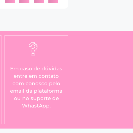
Em caso de dúvidas
entre em contato
com conosco pelo
email da plataforma
ou no suporte de
WhastApp.