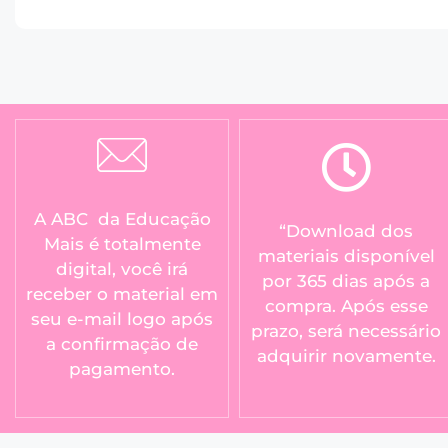
A ABC da Educação
“Download dos
Mais é totalmente
materiais disponível
digital, você irá
por 365 dias após a
receber o material em
compra. Após esse
seu e-mail logo após
prazo, será necessário
a confirmação de
adquirir novamente.
pagamento.