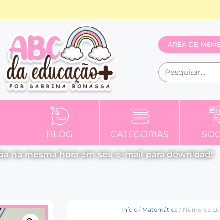
ÁREA DE MEM
BLOG
CATEGORIAS
SOC
ba na mesma hora em seu e-mail para download!
Início
/
Matemática
/ Números Lúdi