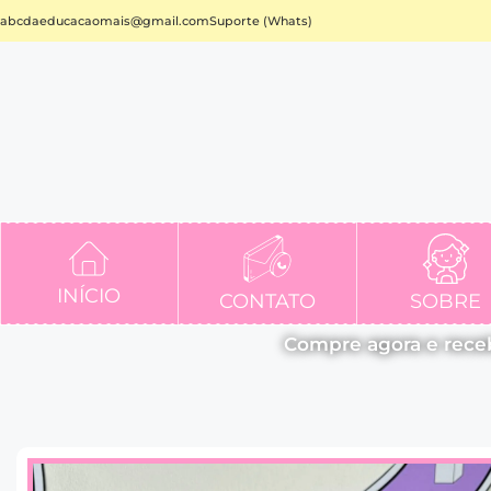
abcdaeducacaomais@gmail.com
Suporte (Whats)
INÍCIO
CONTATO
SOBRE
Compre agora e rece