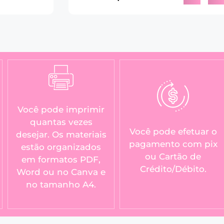
Você pode imprimir
quantas vezes
Você pode efetuar o
desejar. Os materiais
pagamento com pix
estão organizados
ou Cartão de
em formatos PDF,
Crédito/Débito.
Word ou no Canva e
no tamanho A4.