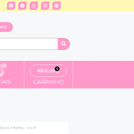
BRO
0
R$
0,00
IAIS
CARRINHO
cos Infantis – 0 a 9