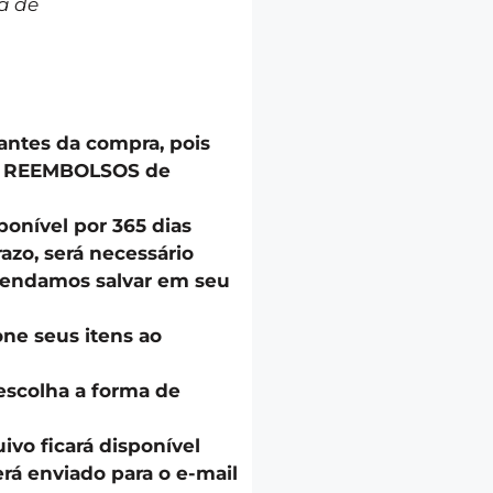
a de
 antes da compra, pois
u REEMBOLSOS de
onível por 365 dias
azo, será necessário
endamos salvar em seu
one seus itens ao
escolha a forma de
uivo ficará disponível
á enviado para o e-mail