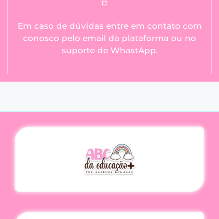
Em caso de dúvidas entre em contato com
conosco pelo email da plataforma ou no
suporte de WhastApp.