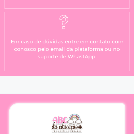
Em caso de dúvidas entre em contato com
conosco pelo email da plataforma ou no
suporte de WhastApp.