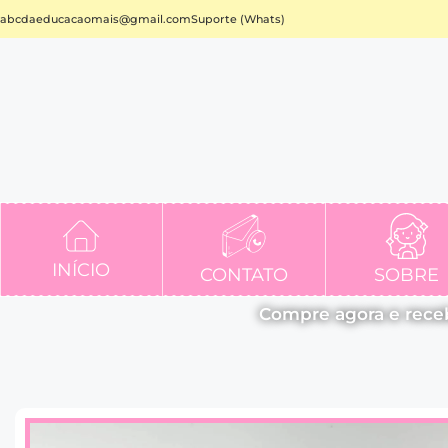
abcdaeducacaomais@gmail.com
Suporte (Whats)
INÍCIO
CONTATO
SOBRE
Compre agora e rece