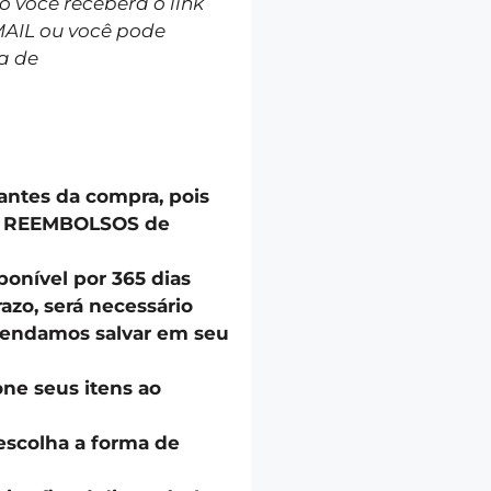
você receberá o link
MAIL ou você pode
a de
 antes da compra, pois
u REEMBOLSOS de
onível por 365 dias
azo, será necessário
endamos salvar em seu
one seus itens ao
escolha a forma de