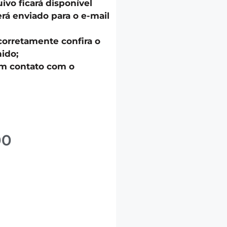
uivo ficará disponível
á enviado para o e-mail
corretamente confira o
ido;
em contato com o
00