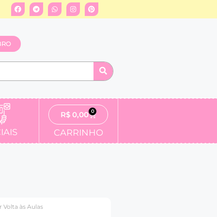
BRO
0
R$
0,00
IAIS
CARRINHO
 Volta às Aulas