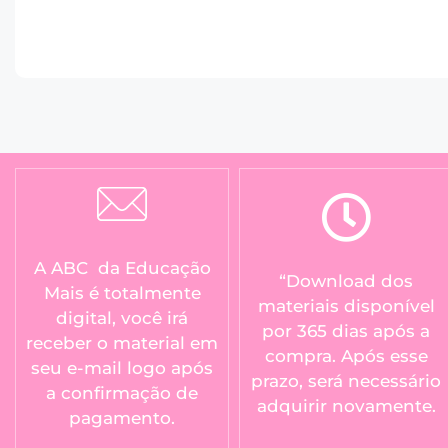
A ABC da Educação
“Download dos
Mais é totalmente
materiais disponível
digital, você irá
por 365 dias após a
receber o material em
compra. Após esse
seu e-mail logo após
prazo, será necessário
a confirmação de
adquirir novamente.
pagamento.