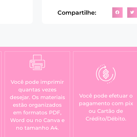
Compartilhe:
Você pode imprimir
quantas vezes
Você pode efetuar o
desejar. Os materiais
pagamento com pix
estão organizados
ou Cartão de
em formatos PDF,
Crédito/Débito.
Word ou no Canva e
no tamanho A4.