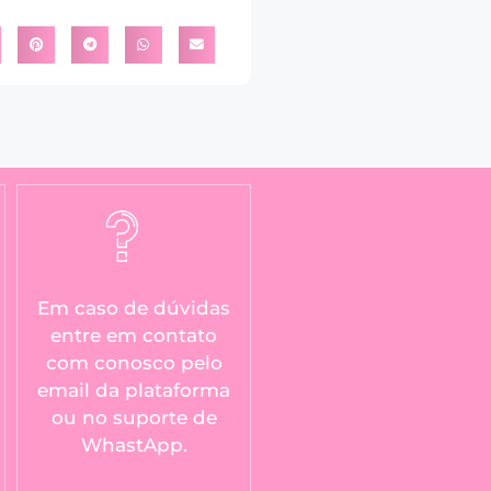
Em caso de dúvidas
entre em contato
com conosco pelo
email da plataforma
ou no suporte de
WhastApp.