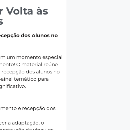
 Volta às
s
ecepção dos Alunos no
a em um momento especial
mento! O material reúne
a recepção dos alunos no
ainel temático para
nificativo.
imento e recepção dos
cer a adaptação, o
onstrução de vínculos.