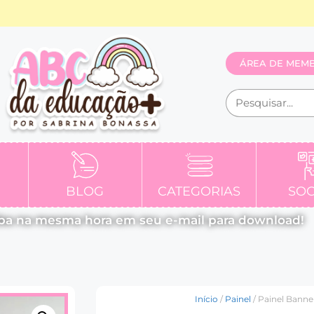
ÁREA DE MEM
BLOG
CATEGORIAS
SOC
ba na mesma hora em seu e-mail para download!
Início
/
Painel
/ Painel Banner