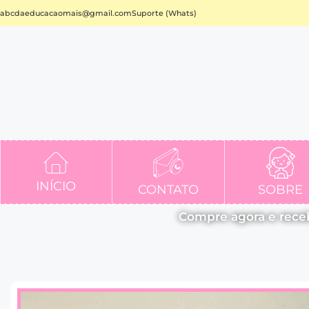
abcdaeducacaomais@gmail.com
Suporte (Whats)
INÍCIO
CONTATO
SOBRE
Compre agora e rece