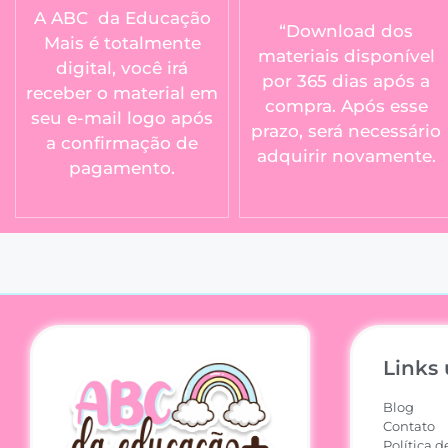
A ABC da Educação
“Download dos
Mais é totalmente
materiais disponível
digital, você irá
por 365 dias após a
receber o material em
compra. Após esse
seu e-mail logo após
prazo, será necessário
a confirmação de
adquirir novamente.
pagamento.
Links 
Blog
Contato
Política d