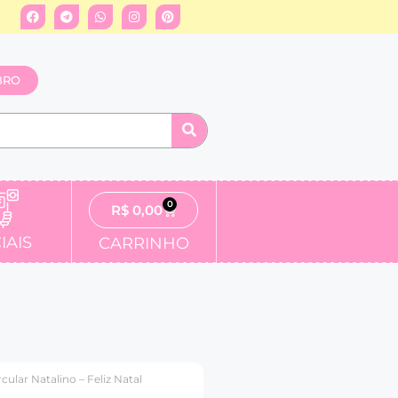
BRO
0
R$
0,00
IAIS
CARRINHO
rcular Natalino – Feliz Natal