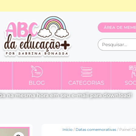
ÁREA DE MEM
BLOG
CATEGORIAS
SOC
ba na mesma hora em seu e-mail para download!
Início
/
Datas comemorativas
/ Painel Ci