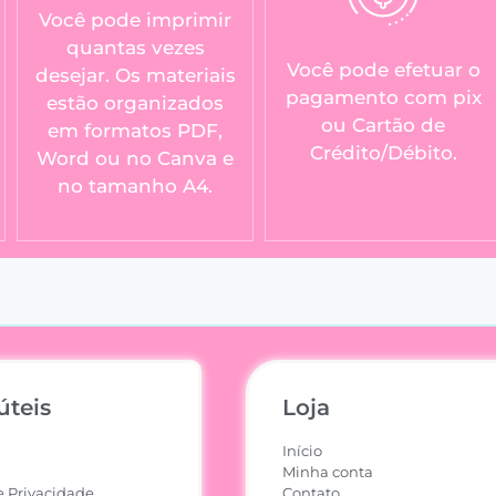
Você pode imprimir
quantas vezes
Você pode efetuar o
desejar. Os materiais
pagamento com pix
estão organizados
ou Cartão de
em formatos PDF,
Crédito/Débito.
Word ou no Canva e
no tamanho A4.
úteis
Loja
Início
Minha conta
e Privacidade
Contato