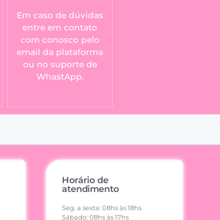
Em caso de dúvidas
entre em contato
com conosco pelo
email da plataforma
ou no suporte de
WhastApp.
Horário de
atendimento
Seg. a sexta: 08hs às 18hs
Sábado: 08hs às 17hs