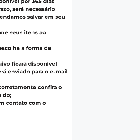
onível por 365 dias
azo, será necessário
endamos salvar em seu
one seus itens ao
escolha a forma de
uivo ficará disponível
á enviado para o e-mail
corretamente confira o
ido;
em contato com o