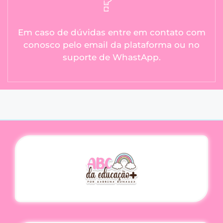
Em caso de dúvidas entre em contato com
conosco pelo email da plataforma ou no
suporte de WhastApp.