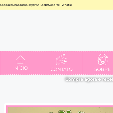
abcdaeducacaomais@gmail.com
Suporte (Whats)
INÍCIO
CONTATO
SOBRE
Compre agora e rece