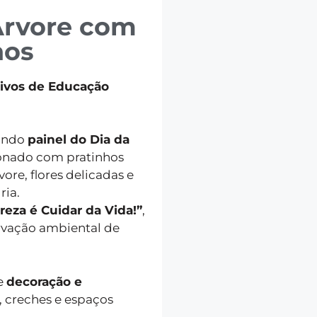
Árvore com
hos
tivos de Educação
lindo
painel do Dia da
ionado com pratinhos
re, flores delicadas e
ria.
reza é Cuidar da Vida!”
,
ervação ambiental de
e
decoração e
s, creches e espaços