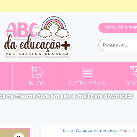
ÁREA DE MEM
BLOG
CATEGORIAS
SOC
ba na mesma hora em seu e-mail para download!
Início
/
Datas comemorativas
/ Painel D