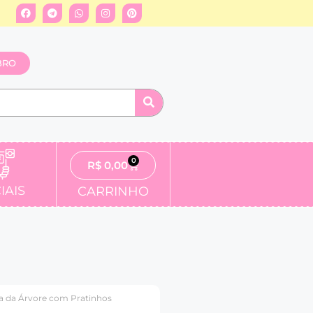
BRO
0
R$
0,00
IAIS
CARRINHO
ia da Árvore com Pratinhos