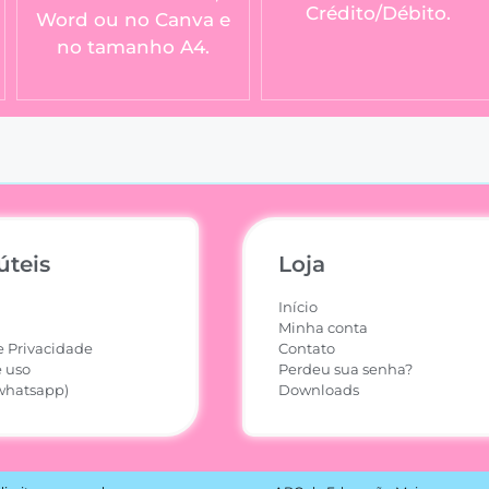
Crédito/Débito.
Word ou no Canva e
no tamanho A4.
úteis
Loja
Início
Minha conta
e Privacidade
Contato
 uso
Perdeu sua senha?
whatsapp)
Downloads