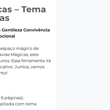
cas – Tema
as
 Gentileza Convivência
ocional
m espaço mágico de
vras Mágicas, este
unos. Essa ferramenta irá
cativo. Juntos, vamos
nto!
 6 páginas);
ampliada com tema