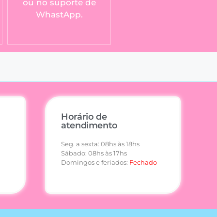
ou no suporte de
WhastApp.
Horário de
atendimento
Seg. a sexta: 08hs às 18hs
Sábado: 08hs às 17hs
Domingos e feriados:
Fechado