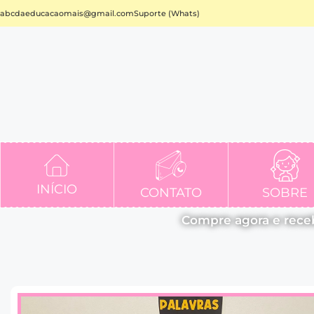
abcdaeducacaomais@gmail.com
Suporte (Whats)
INÍCIO
CONTATO
SOBRE
Compre agora e rece