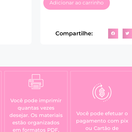
Adicionar ao carrinho
Compartilhe:
Você pode imprimir
quantas vezes
Você pode efetuar o
desejar. Os materiais
pagamento com pix
estão organizados
ou Cartão de
em formatos PDF,