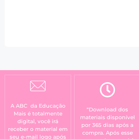
A ABC da Educação
“Download dos
Mais é totalmente
materiais disponível
digital, você irá
por 365 dias após a
receber o material em
compra. Após esse
seu e-mail logo após