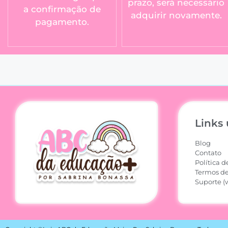
prazo, será necessário
a confirmação de
adquirir novamente.
pagamento.
Links 
Blog
Contato
Política d
Termos de
Suporte (