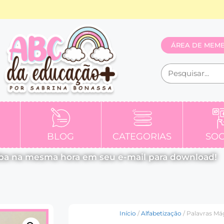
ÁREA DE MEM
BLOG
CATEGORIAS
SOC
ba na mesma hora em seu e-mail para download!
Início
/
Alfabetização
/ Palavras Má