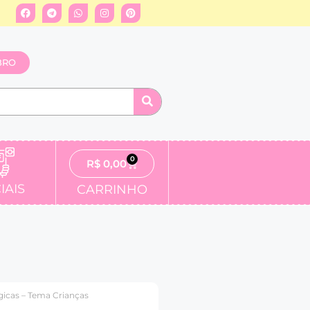
BRO
0
R$
0,00
IAIS
CARRINHO
gicas – Tema Crianças