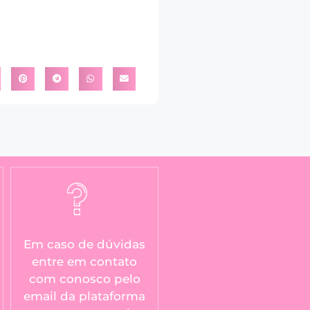
Em caso de dúvidas
entre em contato
com conosco pelo
email da plataforma