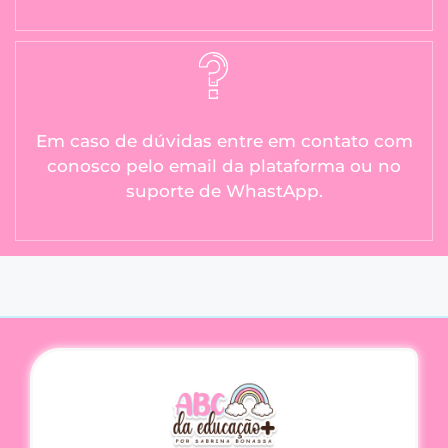
Em caso de dúvidas entre em contato com
conosco pelo email da plataforma ou no
suporte de WhastApp.