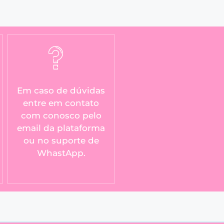
Em caso de dúvidas
entre em contato
com conosco pelo
email da plataforma
ou no suporte de
WhastApp.