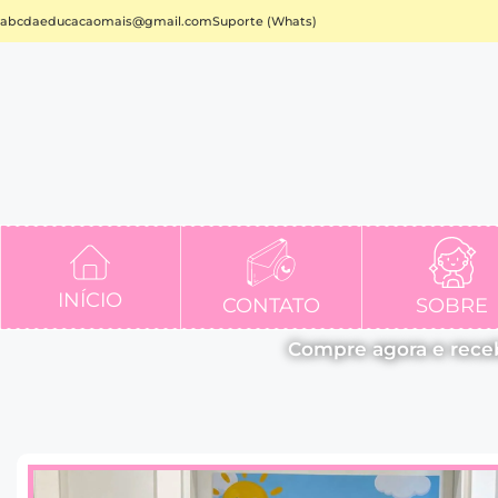
abcdaeducacaomais@gmail.com
Suporte (Whats)
INÍCIO
CONTATO
SOBRE
Compre agora e rece