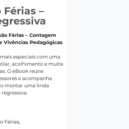
 Férias –
gressiva
são Férias – Contagem
 e Vivências Pedagógicas
a mais especiais com uma
olar, acolhimento e muita
ias. O eBook reúne
fessores e acompanha
do montar uma linda
regressiva.
 Férias;