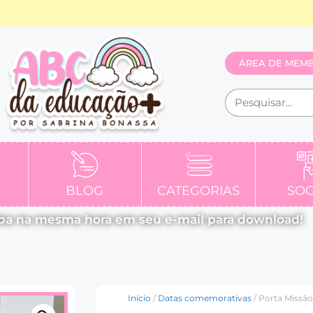
ÁREA DE MEM
BLOG
CATEGORIAS
SOC
ba na mesma hora em seu e-mail para download!
Início
/
Datas comemorativas
/ Porta Missã