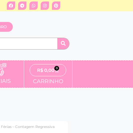
BRO
0
R$
0,00
IAIS
CARRINHO
o Férias – Contagem Regressiva