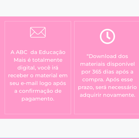
A ABC da Educação
“Download dos
Mais é totalmente
materiais disponível
digital, você irá
por 365 dias após a
receber o material em
compra. Após esse
seu e-mail logo após
prazo, será necessário
a confirmação de
adquirir novamente.
pagamento.