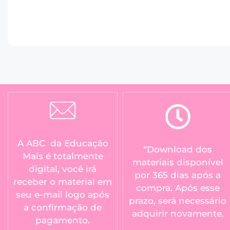
A ABC da Educação
“Download dos
Mais é totalmente
materiais disponível
digital, você irá
por 365 dias após a
receber o material em
compra. Após esse
seu e-mail logo após
prazo, será necessário
a confirmação de
adquirir novamente.
pagamento.