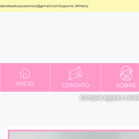
abcdaeducacaomais@gmail.com
Suporte (Whats)
INÍCIO
CONTATO
SOBRE
Compre agora e rece