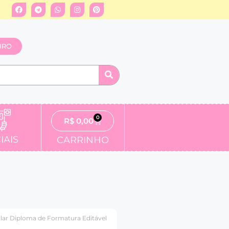
BRO
0
R$
0,00
IAIS
CARRINHO
lar Diploma de Formatura Editável