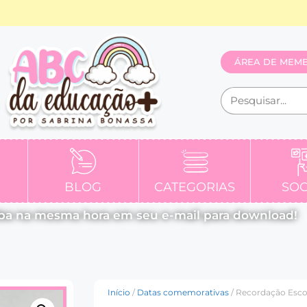
ÁREA DE MEM
BLOG
CATEGORIAS
SOC
ba na mesma hora em seu e-mail para download!
Início
/
Datas comemorativas
/ Recordação Esco