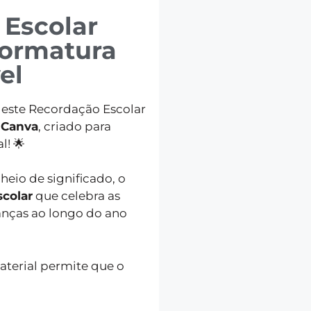
Escolar
Formatura
el
 este Recordação Escolar
 Canva
, criado para
l! 🌟
heio de significado, o
scolar
que celebra as
anças ao longo do ano
material permite que o