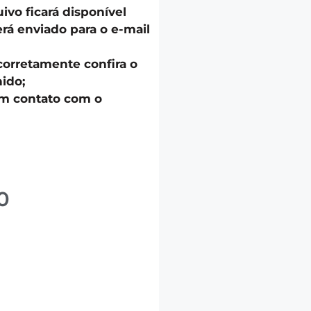
uivo ficará disponível
á enviado para o e-mail
corretamente confira o
ido;
em contato com o
0