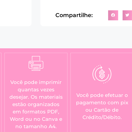
Compartilhe:
Você pode imprimir
quantas vezes
Você pode efetuar o
desejar. Os materiais
pagamento com pix
estão organizados
ou Cartão de
em formatos PDF,
Crédito/Débito.
Word ou no Canva e
no tamanho A4.