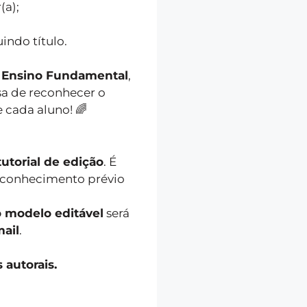
(a);
uindo título.
 e Ensino Fundamental
,
a de reconhecer o
e cada aluno! 🌈
utorial de edição
. É
 conhecimento prévio
o modelo editável
será
ail
.
itos autorais.