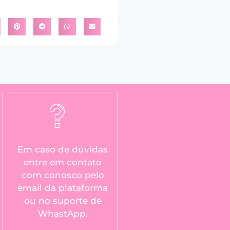
Em caso de dúvidas
entre em contato
com conosco pelo
email da plataforma
ou no suporte de
WhastApp.