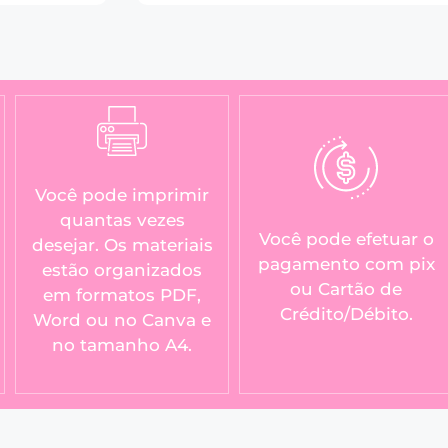
Você pode imprimir
quantas vezes
Você pode efetuar o
desejar. Os materiais
pagamento com pix
estão organizados
ou Cartão de
em formatos PDF,
Crédito/Débito.
Word ou no Canva e
no tamanho A4.