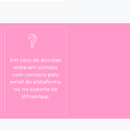
Em caso de dúvidas
entre em contato
com conosco pelo
email da plataforma
ou no suporte de
WhastApp.