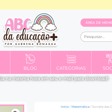
ÁREA DE MEM
BLOG
CATEGORIAS
SOC
ba na mesma hora em seu e-mail para download!
Início
/
Matemática
/ Sorvete das 