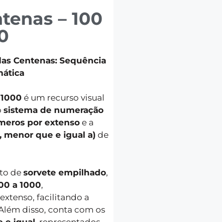
tenas – 100
0
as Centenas: Sequência
mática
 1000
é um recurso visual
o
sistema de numeração
úmeros por extenso
e a
 menor que e igual a)
de
to de
sorvete empilhado
,
00 a 1000
,
tenso, facilitando a
 Além disso, conta com os
 e igual
, representados