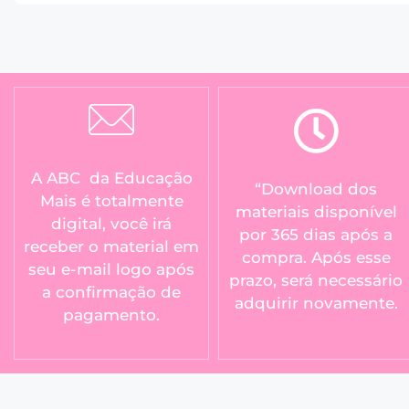
A ABC da Educação
“Download dos
Mais é totalmente
materiais disponível
digital, você irá
por 365 dias após a
receber o material em
compra. Após esse
seu e-mail logo após
prazo, será necessário
a confirmação de
adquirir novamente.
pagamento.