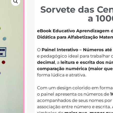
Sorvete das Cen
a 100
eBook Educativo Aprendizagem d
Didática para Alfabetização Mate
O
Painel Interativo – Números até
e pedagógico ideal para trabalhar 
decimal
, a
leitura e escrita dos n
comparação numérica (maior que,
forma lúdica e atrativa.
Com um design colorido em forma
o painel apresenta os números de
1
acompanhados de seus nomes por ex
associação entre número e escrita.
símbolos de
maior que, menor que