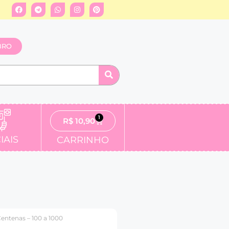
BRO
1
R$
10,90
IAIS
CARRINHO
Centenas – 100 a 1000