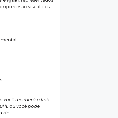
compreensão visual dos
damental
s
você receberá o link
MAIL ou você pode
a de