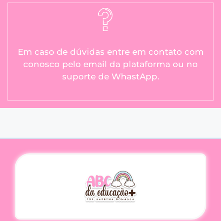
Em caso de dúvidas entre em contato com
conosco pelo email da plataforma ou no
suporte de WhastApp.