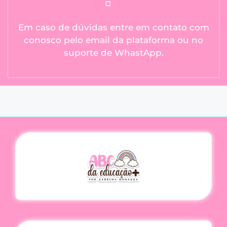
Em caso de dúvidas entre em contato com
conosco pelo email da plataforma ou no
suporte de WhastApp.