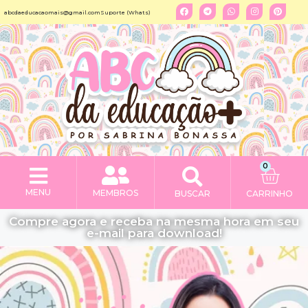
abcdaeducacaomais@gmail.com
Suporte (Whats)
0
MENU
MEMBROS
BUSCAR
CARRINHO
Compre agora e receba na mesma hora em seu
e-mail para download!