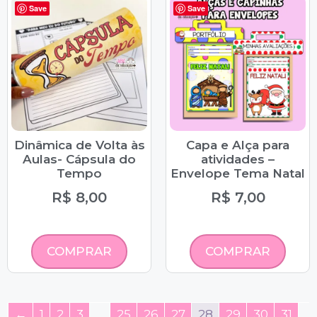
Save
Save
Dinâmica de Volta às
Capa e Alça para
Aulas- Cápsula do
atividades –
Tempo
Envelope Tema Natal
R$
8,00
R$
7,00
COMPRAR
COMPRAR
←
1
2
3
…
25
26
27
28
29
30
31