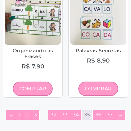
Organizando as
Palavras Secretas
Frases
R$
8,90
R$
7,90
COMPRAR
COMPRAR
←
1
2
3
…
32
33
34
35
36
37
→