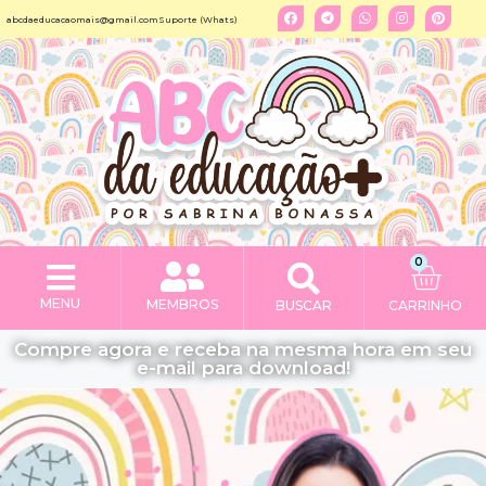
abcdaeducacaomais@gmail.com
Suporte (Whats)
0
MENU
MEMBROS
BUSCAR
CARRINHO
Compre agora e receba na mesma hora em seu
e-mail para download!